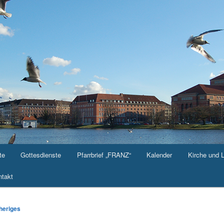
te
Gottesdienste
Pfarrbrief „FRANZ“
Kalender
Kirche und 
takt
-
heriges
ation