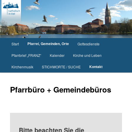
Zum
primären
Inhalt
springen
Hauptmenü
Pfarrei, Gemeinden, Orte
Start
Gottesdienste
Pfarrbrief „FRANZ“
Kalender
Kirche und Leben
Kontakt
Kirchenmusik
STICHWORTE / SUCHE
Pfarrbüro + Gemeindebüros
Bitte beachten Sie die