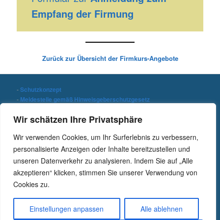
Empfang der Firmung
Zurück zur Übersicht der Firmkurs-Angebote
-
Schutzkonzept
-
Meldestelle gemäß Hinweisgeberschutzgesetz
-
Datenschutzerklärung
Wir schätzen Ihre Privatsphäre
-
Impressum
Wir verwenden Cookies, um Ihr Surferlebnis zu verbessern,
Stichwort suchen
personalisierte Anzeigen oder Inhalte bereitzustellen und
S
unseren Datenverkehr zu analysieren. Indem Sie auf „Alle
u
c
akzeptieren“ klicken, stimmen Sie unserer Verwendung von
h
Cookies zu.
e
n
Einstellungen anpassen
Alle ablehnen