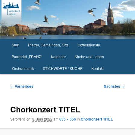
Zum
primären
Inhalt
springen
Hauptmenü
Start
Pfarrei, Gemeinden, Orte
Gottesdienste
Pfarrbrief „FRANZ“
Kalender
Kirche und Leben
Kirchenmusik
STICHWORTE / SUCHE
Kontakt
Bilder-
← Vorheriges
Nächstes →
Navigation
Chorkonzert TITEL
Veröffentlicht
8. Juni 2022
am
635 × 556
in
Chorkonzert TITEL