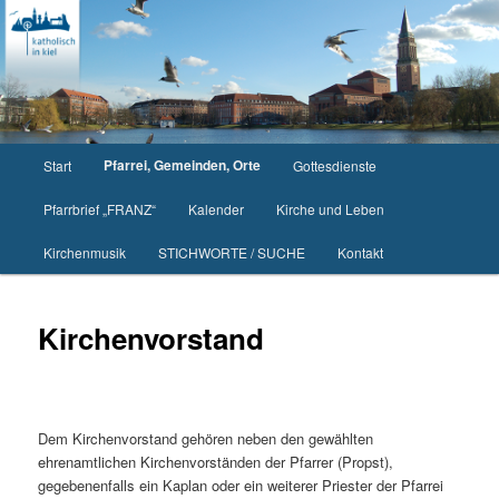
Zum
primären
Inhalt
springen
Hauptmenü
Pfarrei, Gemeinden, Orte
Start
Gottesdienste
Pfarrbrief „FRANZ“
Kalender
Kirche und Leben
Kirchenmusik
STICHWORTE / SUCHE
Kontakt
Kirchenvorstand
Dem Kirchenvorstand gehören neben den gewählten
ehrenamtlichen Kirchenvorständen der Pfarrer (Propst),
gegebenenfalls ein Kaplan oder ein weiterer Priester der Pfarrei