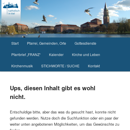
Zum
Zum
primären
sekundären
Inhalt
Inhalt
springen
springen
Hauptmenü
Start
Pfarrei, Gemeinden, Orte
Gottesdienste
Pfarrbrief „FRANZ“
Kalender
Kirche und Leben
Kirchenmusik
STICHWORTE / SUCHE
Kontakt
Ups, diesen Inhalt gibt es wohl
nicht.
Entschuldige bitte, aber das was du gesucht hast, konnte nicht
gefunden werden. Nutze doch die Suchfunktion oder ein paar der
weiter unten angebotenen Möglichkeiten, um das Gewünschte zu