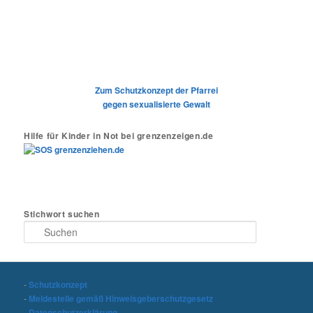
Zum
Schutzkonzept
der Pfarrei
gegen sexualisierte Gewalt
Hilfe für Kinder in Not bei grenzenzeigen.de
Stichwort suchen
S
u
c
h
e
-
Schutzkonzept
n
-
Meldestelle gemäß Hinweisgeberschutzgesetz
-
Datenschutzerklärung