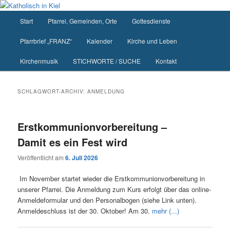
Zum
Zum
primären
sekundären
Hauptmenü
Start
Pfarrei, Gemeinden, Orte
Gottesdienste
Inhalt
Inhalt
springen
springen
Pfarrbrief „FRANZ“
Kalender
Kirche und Leben
Kirchenmusik
STICHWORTE / SUCHE
Kontakt
SCHLAGWORT-ARCHIV:
ANMELDUNG
Erstkommunionvorbereitung –
Damit es ein Fest wird
Veröffentlicht am
6. Juli 2026
Im November startet wieder die Erstkommunionvorbereitung in
unserer Pfarrei. Die Anmeldung zum Kurs erfolgt über das online-
Anmeldeformular und den Personalbogen (siehe Link unten).
Anmeldeschluss ist der 30. Oktober! Am 30.
mehr (...)