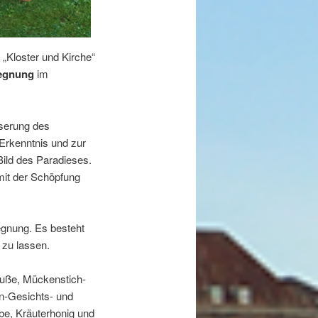
„Kloster und Kirche“
segnung
im
serung des
 Erkenntnis und zur
 Bild des Paradieses.
mit der Schöpfung
segnung. Es besteht
 zu lassen.
äuße, Mückenstich-
n-Gesichts- und
e, Kräuterhonig und