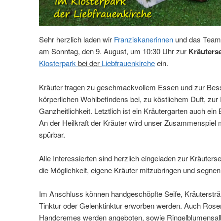
Sehr herzlich laden wir
Franziskanerinnen
und das Team 
am
Sonntag, den 9. August, um 10:30 Uhr
zur
Kräuter
Klosterpark
bei der
Liebfrauenkirche
ein.
Kräuter tragen zu geschmackvollem Essen und zur Bes
körperlichen Wohlbefindens bei, zu köstlichem Duft, zur
Ganzheitlichkeit. Letztlich ist ein Kräutergarten auch ein
An der Heilkraft der Kräuter wird unser Zusammenspiel 
spürbar.
Alle Interessierten sind herzlich eingeladen zur Kräuter
die Möglichkeit, eigene Kräuter mitzubringen und segnen
Im Anschluss können handgeschöpfte Seife, Kräuterstr
Tinktur oder Gelenktinktur erworben werden. Auch Rose
Handcremes werden angeboten, sowie Ringelblumensalb