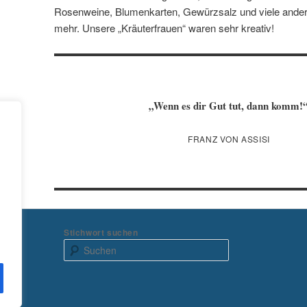
Rosenweine, Blumenkarten, Gewürzsalz und viele ander
mehr. Unsere „Kräuterfrauen“ waren sehr kreativ!
„Wenn es dir Gut tut, dann komm!
FRANZ VON ASSISI
Stichwort suchen
S
u
c
h
e