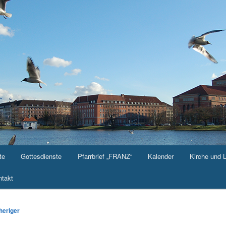
te
Gottesdienste
Pfarrbrief „FRANZ“
Kalender
Kirche und 
takt
agsnavigation
heriger