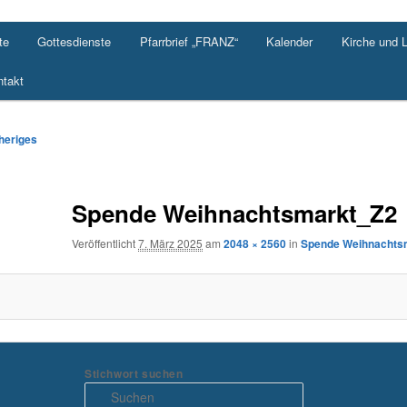
te
Gottesdienste
Pfarrbrief „FRANZ“
Kalender
Kirche und 
takt
-
heriges
ation
Spende Weihnachtsmarkt_Z2
Veröffentlicht
7. März 2025
am
2048 × 2560
in
Spende Weihnachts
Stichwort suchen
S