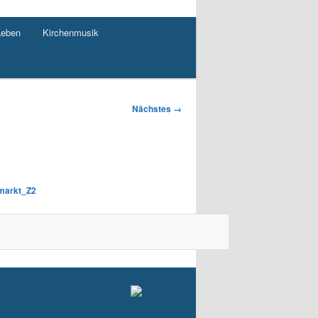
Leben
Kirchenmusik
Nächstes →
markt_Z2