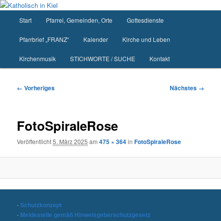
Zum
primären
Hauptmenü
Start
Pfarrei, Gemeinden, Orte
Gottesdienste
Inhalt
springen
Pfarrbrief „FRANZ“
Kalender
Kirche und Leben
Kirchenmusik
STICHWORTE / SUCHE
Kontakt
Bilder-
← Vorheriges
Nächstes →
Navigation
FotoSpiraleRose
Veröffentlicht
5. März 2025
am
475 × 364
in
FotoSpiraleRose
-
Schutzkonzept
-
Meldestelle gemäß Hinweisgeberschutzgesetz