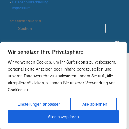
-
Datenschutzerklärung
-
Impressum
Stichwort suchen
S
u
c
h
e
Wir schätzen Ihre Privatsphäre
n
Wir verwenden Cookies, um Ihr Surferlebnis zu verbessern,
personalisierte Anzeigen oder Inhalte bereitzustellen und
unseren Datenverkehr zu analysieren. Indem Sie auf „Alle
akzeptieren“ klicken, stimmen Sie unserer Verwendung von
Cookies zu.
Einstellungen anpassen
Alle ablehnen
Alles akzeptieren