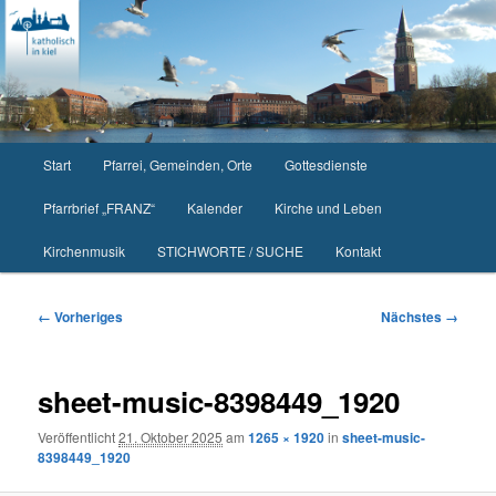
Zum
primären
Inhalt
springen
Hauptmenü
Start
Pfarrei, Gemeinden, Orte
Gottesdienste
Pfarrbrief „FRANZ“
Kalender
Kirche und Leben
Kirchenmusik
STICHWORTE / SUCHE
Kontakt
Bilder-
← Vorheriges
Nächstes →
Navigation
sheet-music-8398449_1920
Veröffentlicht
21. Oktober 2025
am
1265 × 1920
in
sheet-music-
8398449_1920