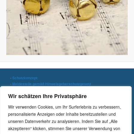
-
Schutzkonzept
-
Meldestelle gemäß Hinweisgeberschutzgesetz
-
Datenschutzerklärung
Wir schätzen Ihre Privatsphäre
-
Impressum
Wir verwenden Cookies, um Ihr Surferlebnis zu verbessern,
Stichwort suchen
personalisierte Anzeigen oder Inhalte bereitzustellen und
S
unseren Datenverkehr zu analysieren. Indem Sie auf „Alle
u
c
akzeptieren“ klicken, stimmen Sie unserer Verwendung von
h