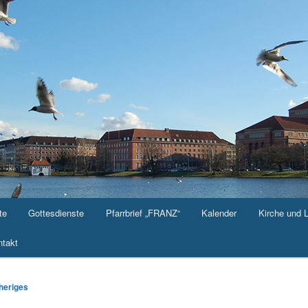
te
Gottesdienste
Pfarrbrief „FRANZ“
Kalender
Kirche und 
takt
-
heriges
ation