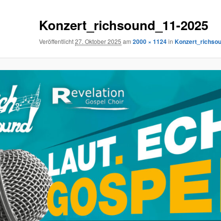
Konzert_richsound_11-2025
Veröffentlicht
27. Oktober 2025
am
2000 × 1124
in
Konzert_richso