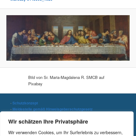
Bild von Sr. Maria-Magdalena R. SMCB auf
Pixabay
-
Schutzkonzept
-
Meldestelle gemäß Hinweisgeberschutzgesetz
-
Datenschutzerklärung
Wir schätzen Ihre Privatsphäre
-
Impressum
Wir verwenden Cookies, um Ihr Surferlebnis zu verbessern,
Stichwort suchen