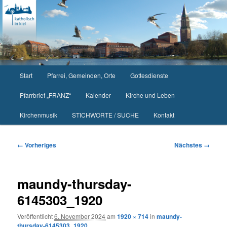
Zum
primären
Inhalt
springen
Hauptmenü
Start
Pfarrei, Gemeinden, Orte
Gottesdienste
Pfarrbrief „FRANZ“
Kalender
Kirche und Leben
Kirchenmusik
STICHWORTE / SUCHE
Kontakt
Bilder-
← Vorheriges
Nächstes →
Navigation
maundy-thursday-
6145303_1920
Veröffentlicht
6. November 2024
am
1920 × 714
in
maundy-
thursday-6145303_1920