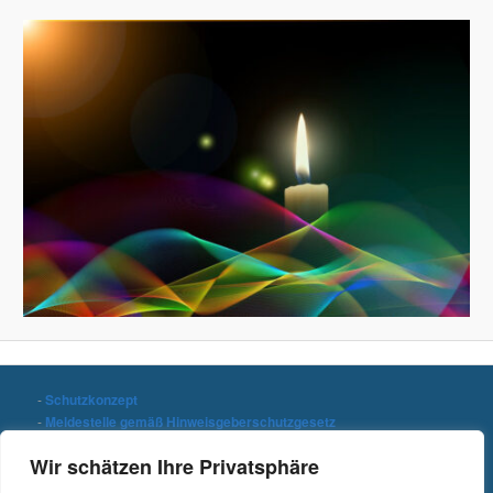
-
Schutzkonzept
-
Meldestelle gemäß Hinweisgeberschutzgesetz
-
Datenschutzerklärung
Wir schätzen Ihre Privatsphäre
-
Impressum