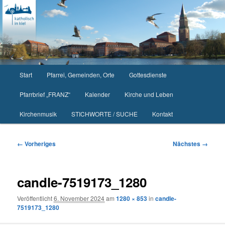
Zum
primären
Inhalt
springen
Hauptmenü
Start
Pfarrei, Gemeinden, Orte
Gottesdienste
Pfarrbrief „FRANZ“
Kalender
Kirche und Leben
Kirchenmusik
STICHWORTE / SUCHE
Kontakt
Bilder-
← Vorheriges
Nächstes →
Navigation
candle-7519173_1280
Veröffentlicht
6. November 2024
am
1280 × 853
in
candle-
7519173_1280