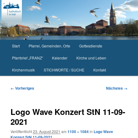
Zum
primären
Inhalt
springen
Hauptmenü
Start
Pfarrei, Gemeinden, Orte
Gottesdienste
Pfarrbrief „FRANZ“
Kalender
Kirche und Leben
Kirchenmusik
STICHWORTE / SUCHE
Kontakt
Bilder-
← Vorheriges
Nächstes →
Navigation
Logo Wave Konzert StN 11-09-
2021
Veröffentlicht
23. August 2021
am
1100 × 1084
in
Logo Wave
Konzert StN 11-09-2021