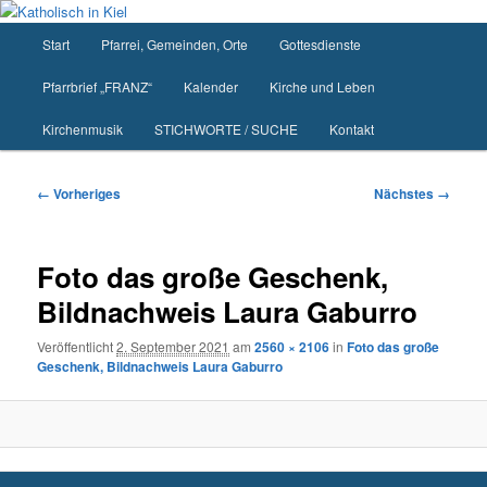
Zum
primären
Hauptmenü
Start
Pfarrei, Gemeinden, Orte
Gottesdienste
Inhalt
springen
Pfarrbrief „FRANZ“
Kalender
Kirche und Leben
Kirchenmusik
STICHWORTE / SUCHE
Kontakt
Bilder-
← Vorheriges
Nächstes →
Navigation
Foto das große Geschenk,
Bildnachweis Laura Gaburro
Veröffentlicht
2. September 2021
am
2560 × 2106
in
Foto das große
Geschenk, Bildnachweis Laura Gaburro