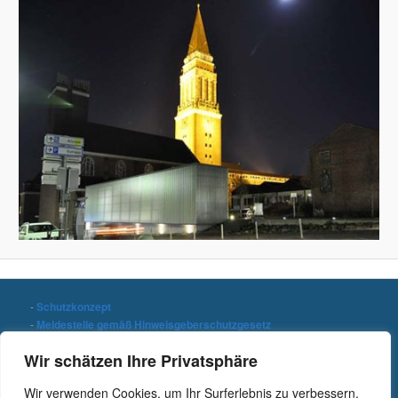
-
Schutzkonzept
-
Meldestelle gemäß Hinweisgeberschutzgesetz
-
Datenschutzerklärung
Wir schätzen Ihre Privatsphäre
-
Impressum
Wir verwenden Cookies, um Ihr Surferlebnis zu verbessern,