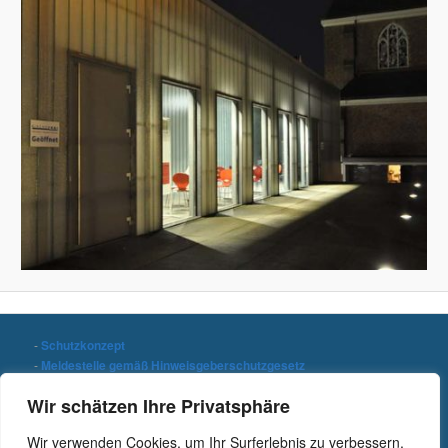
-
Schutzkonzept
-
Meldestelle gemäß Hinweisgeberschutzgesetz
-
Datenschutzerklärung
Wir schätzen Ihre Privatsphäre
-
Impressum
Wir verwenden Cookies, um Ihr Surferlebnis zu verbessern,