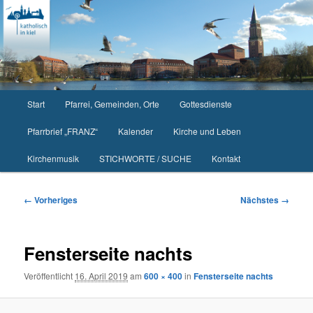
Zum
primären
Inhalt
springen
Hauptmenü
Start
Pfarrei, Gemeinden, Orte
Gottesdienste
Pfarrbrief „FRANZ“
Kalender
Kirche und Leben
Kirchenmusik
STICHWORTE / SUCHE
Kontakt
Bilder-
← Vorheriges
Nächstes →
Navigation
Fensterseite nachts
Veröffentlicht
16. April 2019
am
600 × 400
in
Fensterseite nachts