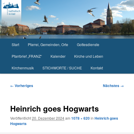
Zum
primären
Inhalt
springen
Hauptmenü
Start
Pfarrei, Gemeinden, Orte
Gottesdienste
Pfarrbrief „FRANZ“
Kalender
Kirche und Leben
Kirchenmusik
STICHWORTE / SUCHE
Kontakt
Bilder-
← Vorheriges
Nächstes →
Navigation
Heinrich goes Hogwarts
Veröffentlicht
20. Dezember 2024
am
1078 × 620
in
Heinrich goes
Hogwarts