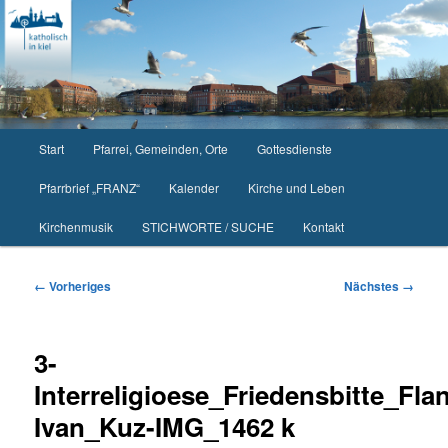
Zum
primären
Inhalt
springen
Hauptmenü
Start
Pfarrei, Gemeinden, Orte
Gottesdienste
Pfarrbrief „FRANZ“
Kalender
Kirche und Leben
Kirchenmusik
STICHWORTE / SUCHE
Kontakt
Bilder-
← Vorheriges
Nächstes →
Navigation
3-
Interreligioese_Friedensbitte_Fl
Ivan_Kuz-IMG_1462 k