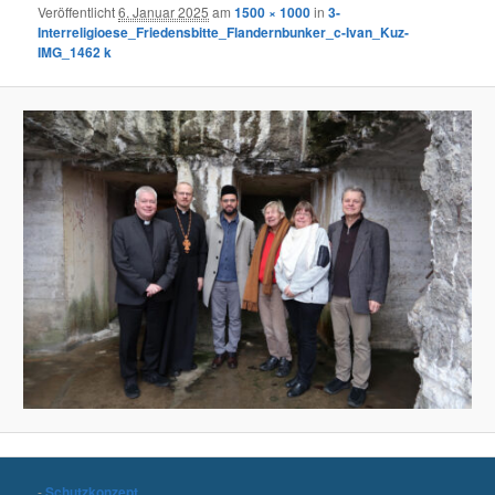
Veröffentlicht
6. Januar 2025
am
1500 × 1000
in
3-
Interreligioese_Friedensbitte_Flandernbunker_c-Ivan_Kuz-
IMG_1462 k
-
Schutzkonzept