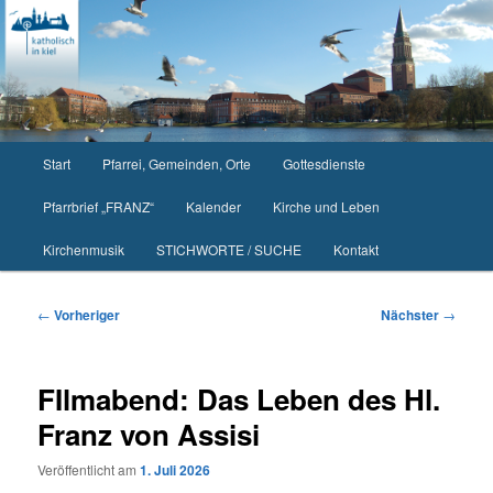
Zum
primären
Inhalt
springen
Hauptmenü
Start
Pfarrei, Gemeinden, Orte
Gottesdienste
Pfarrbrief „FRANZ“
Kalender
Kirche und Leben
Kirchenmusik
STICHWORTE / SUCHE
Kontakt
Beitragsnavigation
←
Vorheriger
Nächster
→
FIlmabend: Das Leben des Hl.
Franz von Assisi
Veröffentlicht am
1. Juli 2026