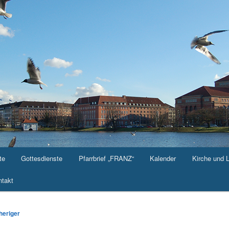
te
Gottesdienste
Pfarrbrief „FRANZ“
Kalender
Kirche und 
takt
agsnavigation
heriger