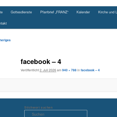
te
Gottesdienste
Pfarrbrief „FRANZ“
Kalender
Kirche und 
takt
-
heriges
ation
facebook – 4
Veröffentlicht
2. Juli 2026
am
940 × 788
in
facebook – 4
Stichwort suchen
S