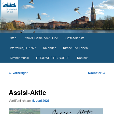
Zum
primären
Inhalt
springen
Hauptmenü
Start
Pfarrei, Gemeinden, Orte
Gottesdienste
Pfarrbrief „FRANZ“
Kalender
Kirche und Leben
Kirchenmusik
STICHWORTE / SUCHE
Kontakt
Beitragsnavigation
←
Vorheriger
Nächster
→
Assisi-Aktie
Veröffentlicht am
5. Juni 2026