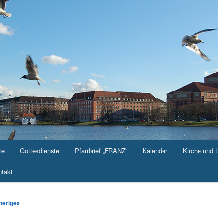
te
Gottesdienste
Pfarrbrief „FRANZ“
Kalender
Kirche und 
takt
-
heriges
ation