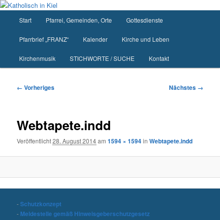
Zum
primären
Hauptmenü
Start
Pfarrei, Gemeinden, Orte
Gottesdienste
Inhalt
springen
Pfarrbrief „FRANZ“
Kalender
Kirche und Leben
Kirchenmusik
STICHWORTE / SUCHE
Kontakt
Bilder-
← Vorheriges
Nächstes →
Navigation
Webtapete.indd
Veröffentlicht
28. August 2014
am
1594 × 1594
in
Webtapete.indd
-
Schutzkonzept
-
Meldestelle gemäß Hinweisgeberschutzgesetz