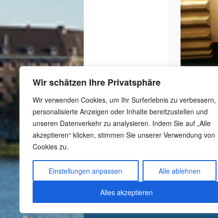
Wir schätzen Ihre Privatsphäre
Wir verwenden Cookies, um Ihr Surferlebnis zu verbessern,
personalisierte Anzeigen oder Inhalte bereitzustellen und
unseren Datenverkehr zu analysieren. Indem Sie auf „Alle
akzeptieren“ klicken, stimmen Sie unserer Verwendung von
Cookies zu.
-
Schutzkonzept
-
Meldestelle gemäß
Einstellungen anpassen
Alle ablehnen
Hinweisgeberschutzgesetz
-
Datenschutzerklärung
Alles akzeptieren
-
Impressum