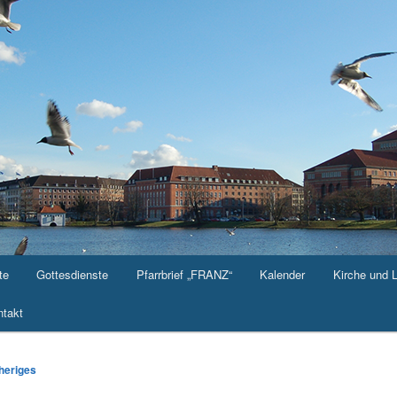
te
Gottesdienste
Pfarrbrief „FRANZ“
Kalender
Kirche und 
takt
-
heriges
ation