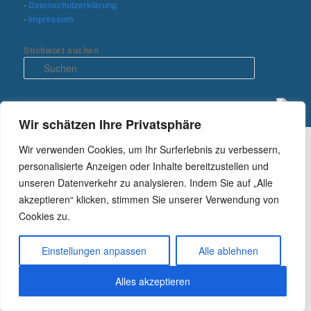
-
Datenschutzerklärung
-
Impressum
Stichwort suchen
S
u
c
h
e
Wir schätzen Ihre Privatsphäre
n
Wir verwenden Cookies, um Ihr Surferlebnis zu verbessern,
personalisierte Anzeigen oder Inhalte bereitzustellen und
unseren Datenverkehr zu analysieren. Indem Sie auf „Alle
akzeptieren“ klicken, stimmen Sie unserer Verwendung von
Cookies zu.
Einstellungen anpassen
Alle ablehnen
Alles akzeptieren