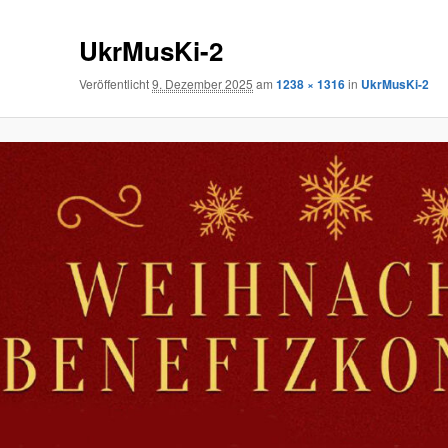
UkrMusKi-2
Veröffentlicht
9. Dezember 2025
am
1238 × 1316
in
UkrMusKi-2