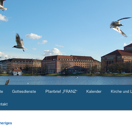
te
Gottesdienste
Pfarrbrief „FRANZ“
Kalender
Kirche und 
takt
-
heriges
ation