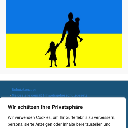
-
Schutzkonzept
-
Meldestelle gemäß Hinweisgeberschutzgesetz
-
Datenschutzerklärung
Wir schätzen Ihre Privatsphäre
-
Impressum
Wir verwenden Cookies, um Ihr Surferlebnis zu verbessern,
Stichwort suchen
personalisierte Anzeigen oder Inhalte bereitzustellen und
S