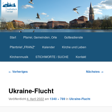
Zum
primären
Inhalt
springen
Hauptmenü
Start
Pfarrei, Gemeinden, Orte
Gottesdienste
Pfarrbrief „FRANZ“
Kalender
Kirche und Leben
Kirchenmusik
STICHWORTE / SUCHE
Kontakt
Bilder-
← Vorheriges
Nächstes →
Navigation
Ukraine-Flucht
Veröffentlicht
4. April 2022
am
1340 × 789
in
Ukraine-Flucht