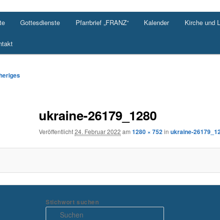
te
Gottesdienste
Pfarrbrief „FRANZ“
Kalender
Kirche und 
takt
-
heriges
ation
ukraine-26179_1280
Veröffentlicht
24. Februar 2022
am
1280 × 752
in
ukraine-26179_1
Stichwort suchen
S