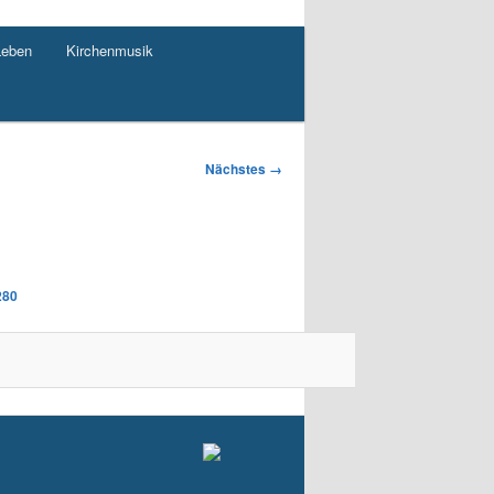
Leben
Kirchenmusik
Nächstes →
280