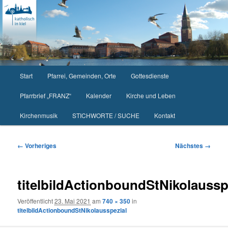
Zum
primären
Inhalt
springen
Hauptmenü
Start
Pfarrei, Gemeinden, Orte
Gottesdienste
Pfarrbrief „FRANZ“
Kalender
Kirche und Leben
Kirchenmusik
STICHWORTE / SUCHE
Kontakt
Bilder-
← Vorheriges
Nächstes →
Navigation
titelbildActionboundStNikolaussp
Veröffentlicht
23. Mai 2021
am
740 × 350
in
titelbildActionboundStNikolausspezial