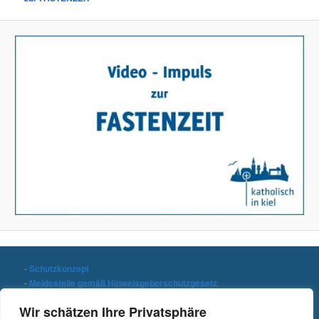
-
Schutzkonzept
-
Meldestelle gemäß Hinweisgeberschutzgesetz
-
Datenschutzerklärung
Wir schätzen Ihre Privatsphäre
-
Impressum