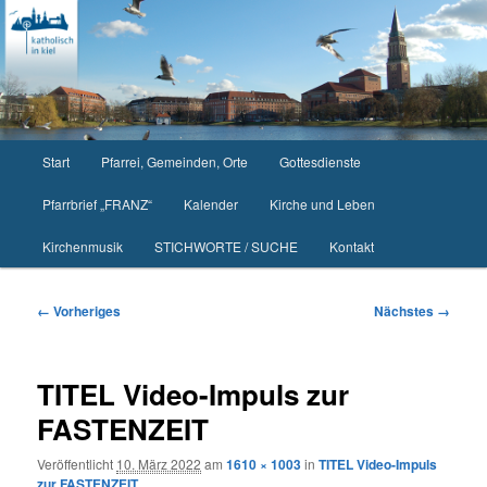
Zum
primären
Inhalt
springen
Hauptmenü
Start
Pfarrei, Gemeinden, Orte
Gottesdienste
Pfarrbrief „FRANZ“
Kalender
Kirche und Leben
Kirchenmusik
STICHWORTE / SUCHE
Kontakt
Bilder-
← Vorheriges
Nächstes →
Navigation
TITEL Video-Impuls zur
FASTENZEIT
Veröffentlicht
10. März 2022
am
1610 × 1003
in
TITEL Video-Impuls
zur FASTENZEIT