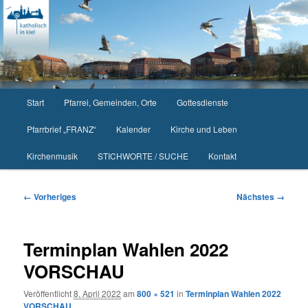
Zum
primären
Inhalt
springen
Hauptmenü
Start
Pfarrei, Gemeinden, Orte
Gottesdienste
Pfarrbrief „FRANZ“
Kalender
Kirche und Leben
Kirchenmusik
STICHWORTE / SUCHE
Kontakt
Bilder-
← Vorheriges
Nächstes →
Navigation
Terminplan Wahlen 2022
VORSCHAU
Veröffentlicht
8. April 2022
am
800 × 521
in
Terminplan Wahlen 2022
VORSCHAU