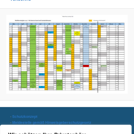
-
Schutzkonzept
-
Meldestelle gemäß Hinweisgeberschutzgesetz
-
Datenschutzerklärung