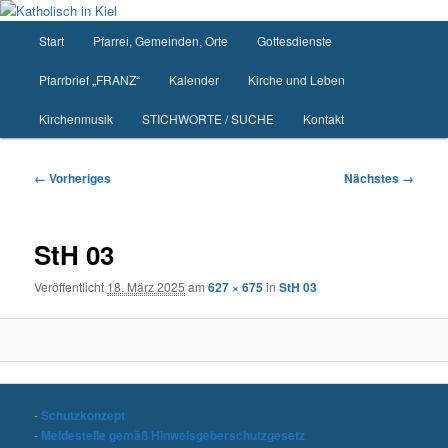
Zum
primären
Hauptmenü
Start
Pfarrei, Gemeinden, Orte
Gottesdienste
Inhalt
springen
Pfarrbrief „FRANZ“
Kalender
Kirche und Leben
Kirchenmusik
STICHWORTE / SUCHE
Kontakt
Bilder-
← Vorheriges
Nächstes →
Navigation
StH 03
Veröffentlicht
18. März 2025
am
627 × 675
in
StH 03
-
Schutzkonzept
-
Meldestelle gemäß Hinweisgeberschutzgesetz