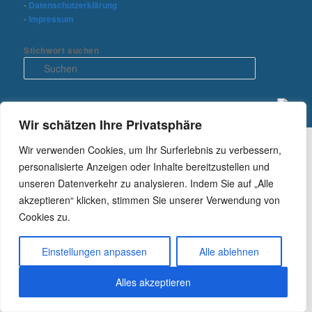
-
Datenschutzerklärung
-
Impressum
Stichwort suchen
S
u
c
h
e
Wir schätzen Ihre Privatsphäre
n
Wir verwenden Cookies, um Ihr Surferlebnis zu verbessern,
personalisierte Anzeigen oder Inhalte bereitzustellen und
unseren Datenverkehr zu analysieren. Indem Sie auf „Alle
akzeptieren“ klicken, stimmen Sie unserer Verwendung von
Cookies zu.
Einstellungen anpassen
Alle ablehnen
Alles akzeptieren