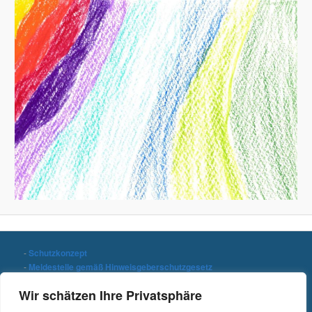
-
Schutzkonzept
-
Meldestelle gemäß Hinweisgeberschutzgesetz
-
Datenschutzerklärung
Wir schätzen Ihre Privatsphäre
-
Impressum