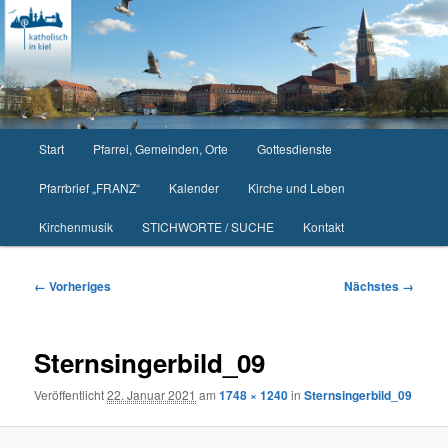
Zum
primären
Inhalt
springen
Hauptmenü
Start
Pfarrei, Gemeinden, Orte
Gottesdienste
Pfarrbrief „FRANZ“
Kalender
Kirche und Leben
Kirchenmusik
STICHWORTE / SUCHE
Kontakt
Bilder-
← Vorheriges
Nächstes →
Navigation
Sternsingerbild_09
Veröffentlicht
22. Januar 2021
am
1748 × 1240
in
Sternsingerbild_09