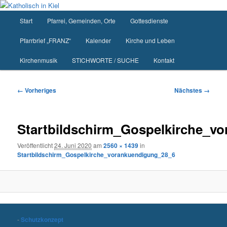
Zum
primären
Hauptmenü
Start
Pfarrei, Gemeinden, Orte
Gottesdienste
Inhalt
springen
Pfarrbrief „FRANZ“
Kalender
Kirche und Leben
Kirchenmusik
STICHWORTE / SUCHE
Kontakt
Bilder-
← Vorheriges
Nächstes →
Navigation
Startbildschirm_Gospelkirche_v
Veröffentlicht
24. Juni 2020
am
2560 × 1439
in
Startbildschirm_Gospelkirche_vorankuendigung_28_6
-
Schutzkonzept