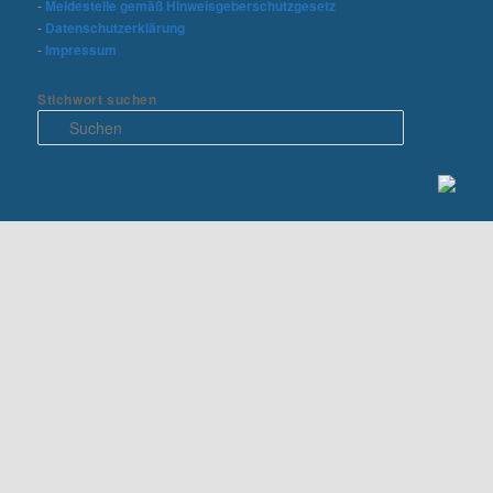
-
Meldestelle gemäß Hinweisgeberschutzgesetz
-
Datenschutzerklärung
-
Impressum
Stichwort suchen
S
u
c
h
e
n