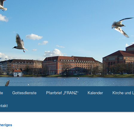
te
Gottesdienste
Pfarrbrief „FRANZ“
Kalender
Kirche und 
takt
-
heriges
ation