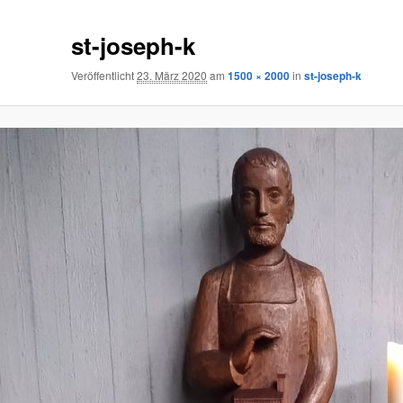
st-joseph-k
Veröffentlicht
23. März 2020
am
1500 × 2000
in
st-joseph-k