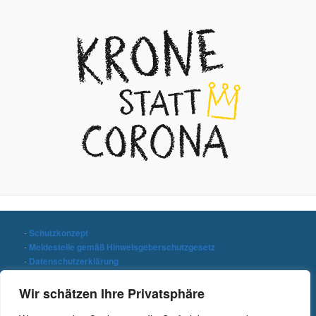
-
Schutzkonzept
-
Meldestelle gemäß Hinweisgeberschutzgesetz
-
Datenschutzerklärung
-
Impressum
Wir schätzen Ihre Privatsphäre
Stichwort suchen