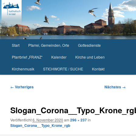
Zum
primären
Inhalt
springen
Hauptmenü
Start
Pfarrei, Gemeinden, Orte
Gottesdienste
Pfarrbrief „FRANZ“
Kalender
Kirche und Leben
Kirchenmusik
STICHWORTE / SUCHE
Kontakt
Bilder-
← Vorheriges
Nächstes →
Navigation
Slogan_Corona__Typo_Krone_rg
Veröffentlicht
6. November 2020
am
296 × 237
in
Slogan_Corona__Typo_Krone_rgb