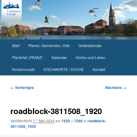
Zum
primären
Inhalt
springen
Hauptmenü
Start
Pfarrei, Gemeinden, Orte
Gottesdienste
Pfarrbrief „FRANZ“
Kalender
Kirche und Leben
Kirchenmusik
STICHWORTE / SUCHE
Kontakt
Bilder-
← Vorheriges
Nächstes →
Navigation
roadblock-3811508_1920
Veröffentlicht
17. Mai 2024
am
1920 × 1280
in
roadblock-
3811508_1920