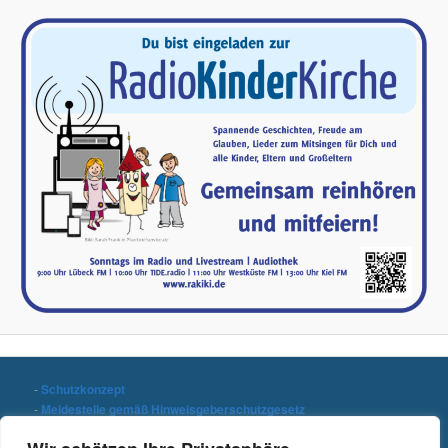
-
Schutzkonzept
-
Meldestelle gemäß Hinweisgeberschutzgesetz
-
Datenschutzerklärung