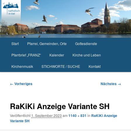
Zum
primären
Inhalt
springen
Hauptmenü
Start
Pfarrei, Gemeinden, Orte
Gottesdienste
Pfarrbrief „FRANZ“
Kalender
Kirche und Leben
Kirchenmusik
STICHWORTE / SUCHE
Kontakt
Bilder-
← Vorheriges
Nächstes →
Navigation
RaKiKi Anzeige Variante SH
Veröffentlicht
1. September 2023
am
1140 × 831
in
RaKiKi Anzeige
Variante SH