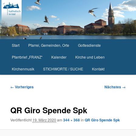
Zum
primären
Inhalt
springen
Hauptmenü
Start
Pfarrei, Gemeinden, Orte
Gottesdienste
Pfarrbrief „FRANZ“
Kalender
Kirche und Leben
Kirchenmusik
STICHWORTE / SUCHE
Kontakt
Bilder-
← Vorheriges
Nächstes →
Navigation
QR Giro Spende Spk
Veröffentlicht
19. März 2020
am
344 × 368
in
QR Giro Spende Spk