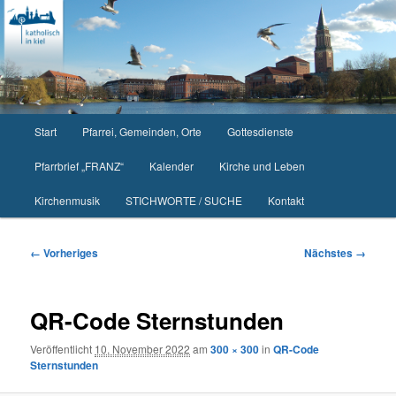
Zum
primären
Inhalt
springen
Hauptmenü
Start
Pfarrei, Gemeinden, Orte
Gottesdienste
Pfarrbrief „FRANZ“
Kalender
Kirche und Leben
Kirchenmusik
STICHWORTE / SUCHE
Kontakt
Bilder-
← Vorheriges
Nächstes →
Navigation
QR-Code Sternstunden
Veröffentlicht
10. November 2022
am
300 × 300
in
QR-Code
Sternstunden