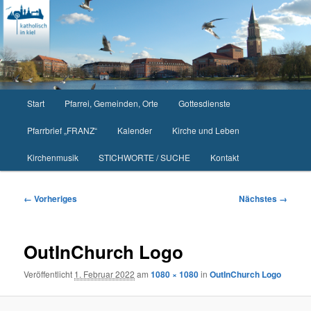
Zum
primären
Inhalt
springen
Hauptmenü
Start
Pfarrei, Gemeinden, Orte
Gottesdienste
Pfarrbrief „FRANZ“
Kalender
Kirche und Leben
Kirchenmusik
STICHWORTE / SUCHE
Kontakt
Bilder-
← Vorheriges
Nächstes →
Navigation
OutInChurch Logo
Veröffentlicht
1. Februar 2022
am
1080 × 1080
in
OutInChurch Logo