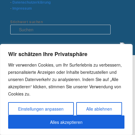
-
Datenschutzerklärung
-
Impressum
Stichwort suchen
S
u
c
h
e
Wir schätzen Ihre Privatsphäre
n
Wir verwenden Cookies, um Ihr Surferlebnis zu verbessern,
personalisierte Anzeigen oder Inhalte bereitzustellen und
unseren Datenverkehr zu analysieren. Indem Sie auf „Alle
akzeptieren“ klicken, stimmen Sie unserer Verwendung von
Cookies zu.
Einstellungen anpassen
Alle ablehnen
Alles akzeptieren