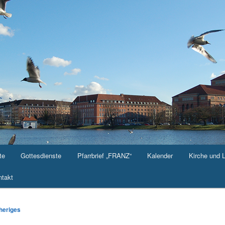
te
Gottesdienste
Pfarrbrief „FRANZ“
Kalender
Kirche und 
takt
-
heriges
ation