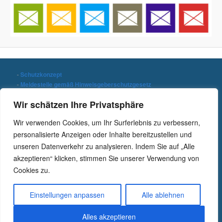
-
Schutzkonzept
-
Meldestelle gemäß Hinweisgeberschutzgesetz
-
Datenschutzerklärung
Wir schätzen Ihre Privatsphäre
-
Impressum
Wir verwenden Cookies, um Ihr Surferlebnis zu verbessern,
Stichwort suchen
personalisierte Anzeigen oder Inhalte bereitzustellen und
S
unseren Datenverkehr zu analysieren. Indem Sie auf „Alle
u
c
akzeptieren“ klicken, stimmen Sie unserer Verwendung von
h
Cookies zu.
e
n
Einstellungen anpassen
Alle ablehnen
Alles akzeptieren