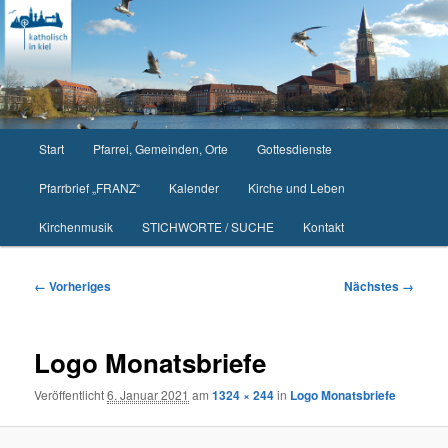
Zum
primären
Inhalt
springen
Hauptmenü
Start
Pfarrei, Gemeinden, Orte
Gottesdienste
Pfarrbrief „FRANZ“
Kalender
Kirche und Leben
Kirchenmusik
STICHWORTE / SUCHE
Kontakt
Bilder-
← Vorheriges
Nächstes →
Navigation
Logo Monatsbriefe
Veröffentlicht
6. Januar 2021
am
1324 × 244
in
Logo Monatsbriefe