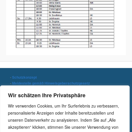
-
Schutzkonzept
-
Meldestelle gemäß Hinweisgeberschutzgesetz
-
Datenschutzerklärung
Wir schätzen Ihre Privatsphäre
-
Impressum
Wir verwenden Cookies, um Ihr Surferlebnis zu verbessern,
Stichwort suchen
personalisierte Anzeigen oder Inhalte bereitzustellen und
S
unseren Datenverkehr zu analysieren. Indem Sie auf „Alle
u
c
akzeptieren“ klicken, stimmen Sie unserer Verwendung von
h