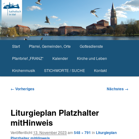
Zum
primären
Inhalt
springen
Hauptmenü
Start
Pfarrei, Gemeinden, Orte
Gottesdienste
Pfarrbrief „FRANZ“
Kalender
Kirche und Leben
Kirchenmusik
STICHWORTE / SUCHE
Kontakt
Bilder-
← Vorheriges
Nächstes →
Navigation
Liturgieplan Platzhalter
mitHinweis
Veröffentlicht
13. November 2023
am
548 × 791
in
Liturgieplan
Platzhalter mitHinweis