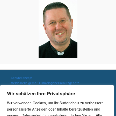
-
Schutzkonzept
-
Meldestelle gemäß Hinweisgeberschutzgesetz
-
Datenschutzerklärung
Wir schätzen Ihre Privatsphäre
-
Impressum
Wir verwenden Cookies, um Ihr Surferlebnis zu verbessern,
Stichwort suchen
personalisierte Anzeigen oder Inhalte bereitzustellen und
S
unseren Datenverkehr zu analysieren. Indem Sie auf „Alle
u