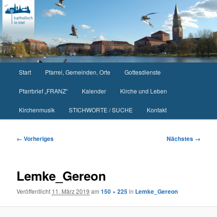
Zum
primären
Inhalt
springen
Hauptmenü
Start
Pfarrei, Gemeinden, Orte
Gottesdienste
Pfarrbrief „FRANZ“
Kalender
Kirche und Leben
Kirchenmusik
STICHWORTE / SUCHE
Kontakt
Bilder-
← Vorheriges
Nächstes →
Navigation
Lemke_Gereon
Veröffentlicht
11. März 2019
am
150 × 225
in
Lemke_Gereon