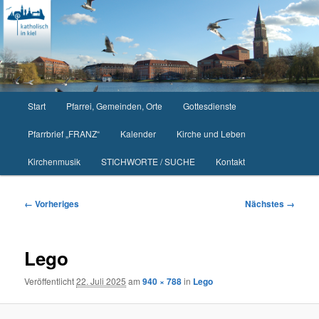
Zum
primären
Inhalt
springen
Hauptmenü
Start
Pfarrei, Gemeinden, Orte
Gottesdienste
Pfarrbrief „FRANZ“
Kalender
Kirche und Leben
Kirchenmusik
STICHWORTE / SUCHE
Kontakt
Bilder-
← Vorheriges
Nächstes →
Navigation
Lego
Veröffentlicht
22. Juli 2025
am
940 × 788
in
Lego